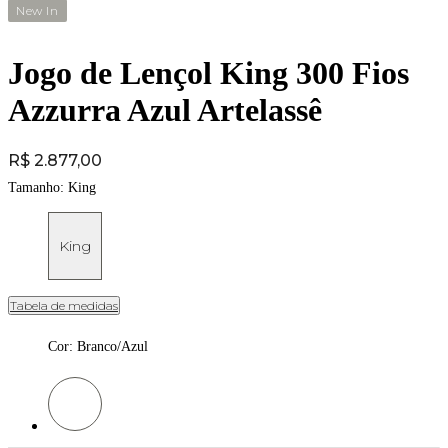
New In
Jogo de Lençol King 300 Fios
Azzurra Azul Artelassê
Price:
R$ 2.877,00
Tamanho:
King
King
Tabela de medidas
Cor
:
Branco/Azul
Cor: Branco/Azul