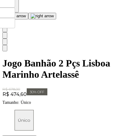
Jogo Banhão 2 Pçs Lisboa
Marinho Artelassê
Original Price:
R$ 678,00
30
% OFF
Price:
R$ 474,60
Tamanho:
Único
Único