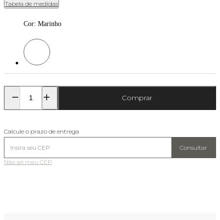
Tabela de medidas
Cor
:
Marinho
Cor: Marinho
Comprar
Calcule o prazo de entrega
Consultar
Não sei meu CEP