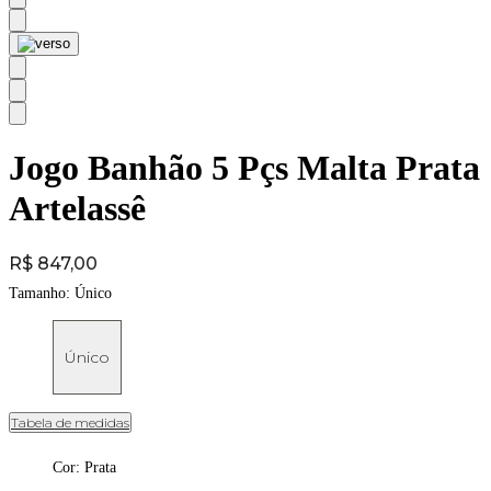
Jogo Banhão 5 Pçs Malta Prata
Artelassê
Price:
R$ 847,00
Tamanho:
Único
Único
Tabela de medidas
Cor
:
Prata