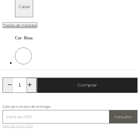
Casal
Tabela de medidas
Cor
:
Rosa
Cor: Rosa
Comprar
Calcule o prazo de entrega
Consultar
Não sei meu CEP