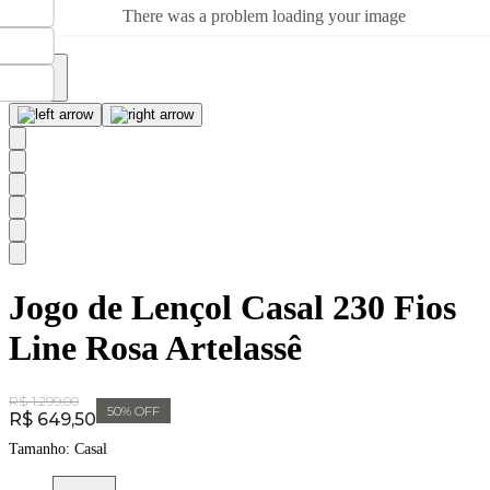
There was a problem loading your image
Jogo de Lençol Casal 230 Fios
Line Rosa Artelassê
Original Price:
R$ 1.299,00
50
% OFF
Price:
R$ 649,50
Tamanho:
Casal