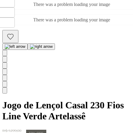
There was a problem loading your image
There was a problem loading your image
Jogo de Lençol Casal 230 Fios
Line Verde Artelassê
Original Price:
R$ 1.299,00