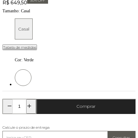
50
% OFF
Price:
R$ 649,50
Tamanho:
Casal
Casal
Tabela de medidas
Cor
:
Verde
Cor: Verde
Comprar
Calcule o prazo de entrega
Consultar