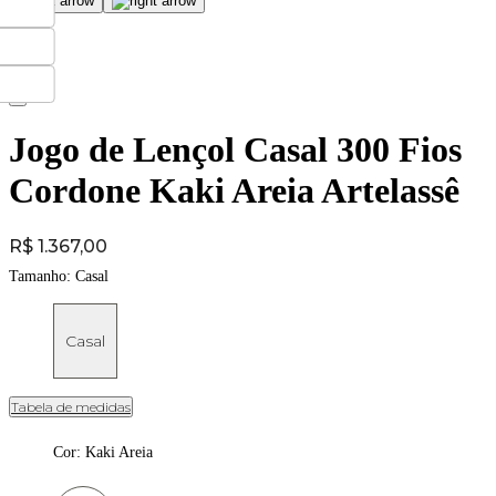
Jogo de Lençol Casal 300 Fios
Cordone Kaki Areia Artelassê
Price:
R$ 1.367,00
Tamanho:
Casal
Casal
Tabela de medidas
Cor
:
Kaki Areia
Cor: Kaki Areia