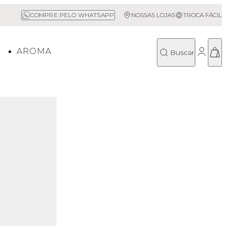
Frete Grátis acima de R$500*
Sal
COMPRE PELO WHATSAPP
NOSSAS LOJAS
TROCA FÁCIL
O
AROMA
Buscar