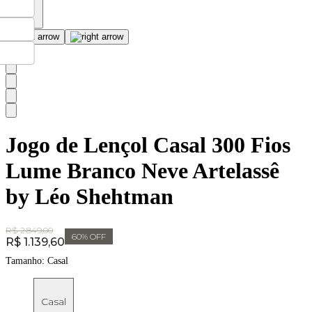
Jogo de Lençol Casal 300 Fios
Lume Branco Neve Artelassê
by Léo Shehtman
Original Price:
R$ 2.849,00
60
% OFF
Price:
R$ 1.139,60
Tamanho:
Casal
Casal