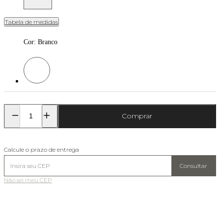
Tabela de medidas
Cor
:
Branco
Cor: Branco
Comprar
Calcule o prazo de entrega
Consultar
Não sei meu CEP