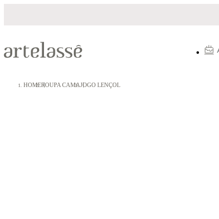
Parcelamento em até 10X sem juros
HOME
ROUPA CAMA
JOGO LENÇOL