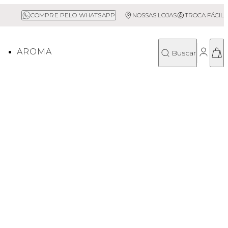
Frete Grátis acima de R$500*
Sal
COMPRE PELO WHATSAPP
NOSSAS LOJAS
TROCA FÁCIL
O
AROMA
Buscar