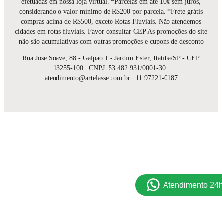
efetuadas em nossa loja virtual. *Parcelas em até 10x sem juros,
considerando o valor mínimo de R$200 por parcela. *Frete grátis
compras acima de R$500, exceto Rotas Fluviais. Não atendemos
cidades em rotas fluviais. Favor consultar CEP As promoções do site
não são acumulativas com outras promoções e cupons de desconto
Rua José Soave, 88 - Galpão 1 - Jardim Ester, Itatiba/SP - CEP
13255-100 | CNPJ: 53.482.931/0001-30 |
atendimento@artelasse.com.br | 11 97221-0187
Atendimento 24