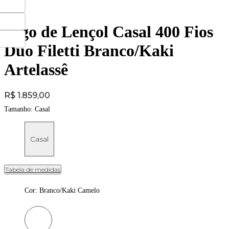
Jogo de Lençol Casal 400 Fios
Duo Filetti Branco/Kaki
Artelassê
Price:
R$ 1.859,00
Tamanho:
Casal
Casal
Tabela de medidas
Cor
:
Branco/Kaki Camelo
Cor: Branco/Kaki Camelo