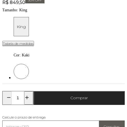
50
% OFF
Price:
R$ 849,50
Tamanho:
King
King
Tabela de medidas
Cor
:
Kaki
Cor: Kaki
Comprar
Calcule o prazo de entrega
Consultar