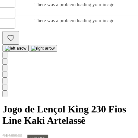
There was a problem loading your image
There was a problem loading your image
Jogo de Lençol King 230 Fios
Line Kaki Artelassê
Original Price:
R$ 1.699,00