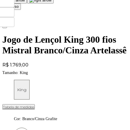
Jogo de Lençol King 300 fios
Mistral Branco/Cinza Artelassê
Price:
R$ 1.769,00
Tamanho:
King
King
Tabela de medidas
Cor
:
Branco/Cinza Grafite