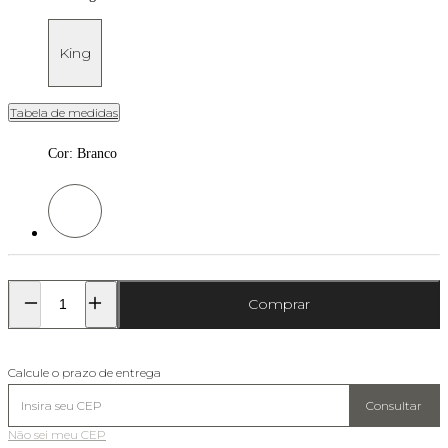
King
Tabela de medidas
Cor
:
Branco
Cor: Branco
Comprar
Calcule o prazo de entrega
Consultar
Não sei meu CEP