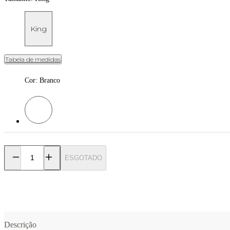
King
Tabela de medidas
Cor
:
Branco
Cor: Branco
ESGOTADO
Descrição