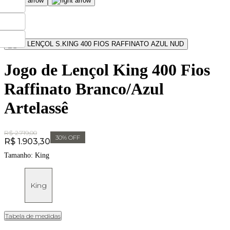
Jogo de Lençol King 400 Fios
Raffinato Branco/Azul
Artelassê
Original Price:
R$ 2.719,00
30
% OFF
Price:
R$ 1.903,30
Tamanho:
King
King
Tabela de medidas