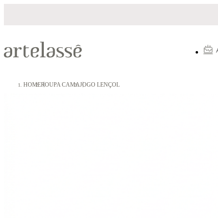
10X sem juros
5% OFF no Pix
HOME
ROUPA CAMA
JOGO LENÇOL