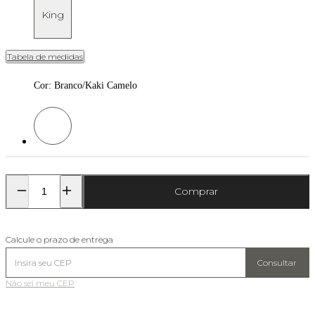
King
Tabela de medidas
Cor
:
Branco/Kaki Camelo
Cor: Branco/Kaki Camelo
Comprar
Calcule o prazo de entrega
Consultar
Não sei meu CEP