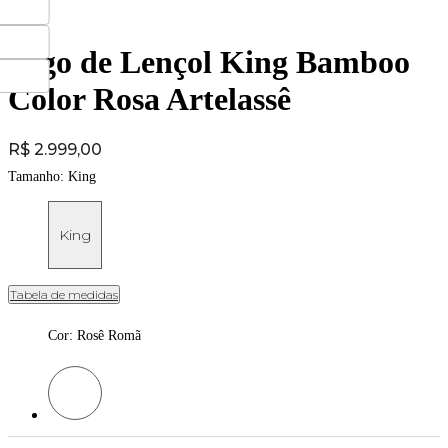
Jogo de Lençol King Bamboo
Color Rosa Artelassê
Price:
R$ 2.999,00
Tamanho:
King
King
Tabela de medidas
Cor
:
Rosê Romã
Cor: Rosê Romã