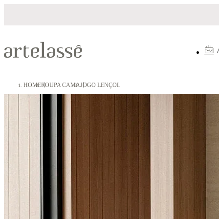
arcelamento em até 10X sem juros
5% OFF
HOME
ROUPA CAMA
JOGO LENÇOL