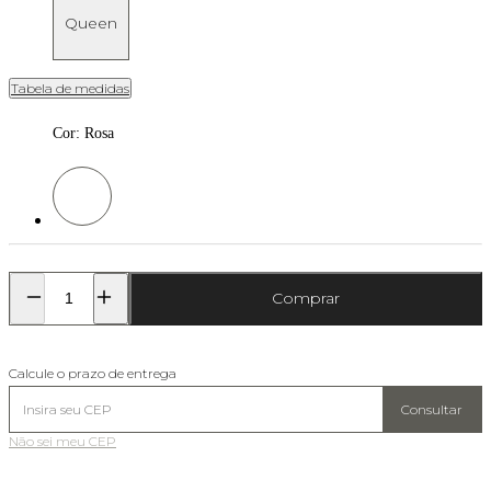
Queen
Tabela de medidas
Cor
:
Rosa
Cor: Rosa
Comprar
Calcule o prazo de entrega
Consultar
Não sei meu CEP