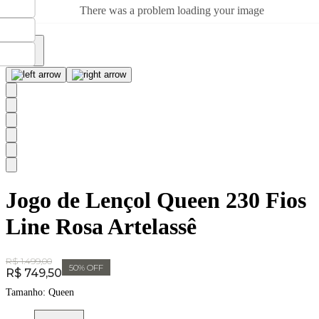
There was a problem loading your image
Jogo de Lençol Queen 230 Fios
Line Rosa Artelassê
Original Price:
R$ 1.499,00
50
% OFF
Price:
R$ 749,50
Tamanho:
Queen