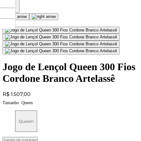
Jogo de Lençol Queen 300 Fios
Cordone Branco Artelassê
Price:
R$ 1.507,00
Tamanho:
Queen
Queen
Tabela de medidas