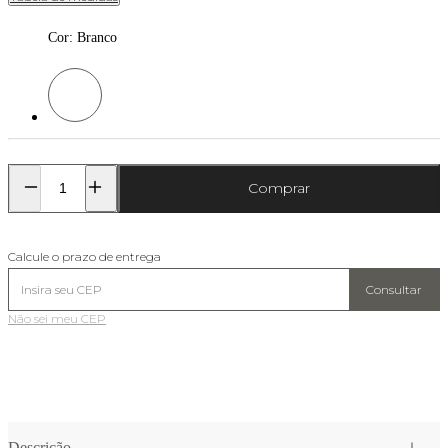
Cor
:
Branco
Cor: Branco
Comprar
Calcule o prazo de entrega
Consultar
Não sei meu CEP
Descrição