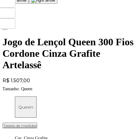
Jogo de Lençol Queen 300 Fios
Cordone Cinza Grafite
Artelassê
Price:
R$ 1.507,00
Tamanho:
Queen
Queen
Tabela de medidas
Cor
:
Cinza Grafite