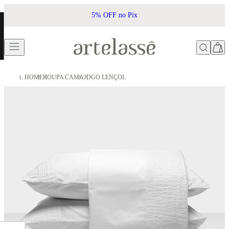
% OFF no Pix
Frete Grátis acima
HOME
ROUPA CAMA
JOGO LENÇOL