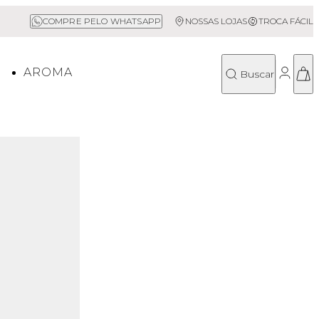
Frete Grátis acima de R$500*
Sal
COMPRE PELO WHATSAPP
NOSSAS LOJAS
TROCA FÁCIL
O
AROMA
Buscar