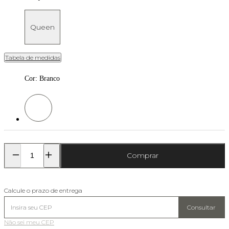
Queen
Tabela de medidas
Cor
:
Branco
Cor: Branco
Comprar
Calcule o prazo de entrega
Consultar
Não sei meu CEP