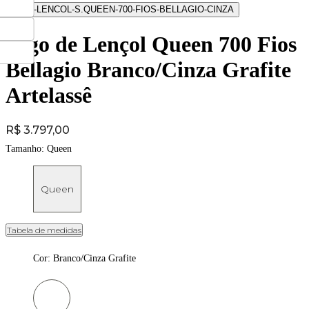
Jogo de Lençol Queen 700 Fios
Bellagio Branco/Cinza Grafite
Artelassê
Price:
R$ 3.797,00
Tamanho:
Queen
Queen
Tabela de medidas
Cor
:
Branco/Cinza Grafite
Cor: Branco/Cinza Grafite