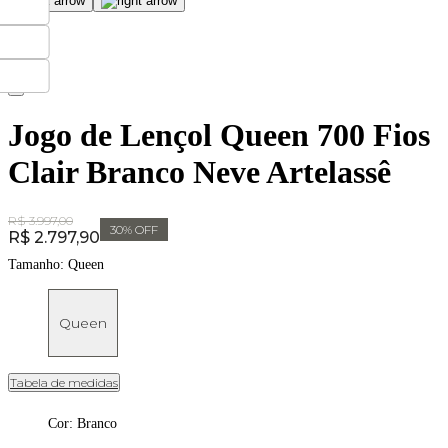
Jogo de Lençol Queen 700 Fios
Clair Branco Neve Artelassê
Original Price:
R$ 3.997,00
30
% OFF
Price:
R$ 2.797,90
Tamanho:
Queen
Queen
Tabela de medidas
Cor
:
Branco