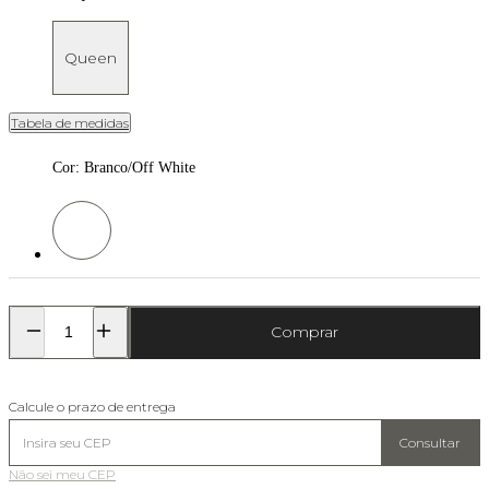
Queen
Tabela de medidas
Cor
:
Branco/Off White
Cor: Branco/Off White
Comprar
Calcule o prazo de entrega
Consultar
Não sei meu CEP