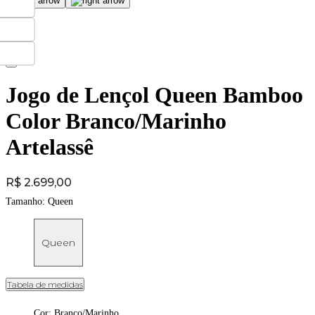
Jogo de Lençol Queen Bamboo
Color Branco/Marinho
Artelassê
Price:
R$ 2.699,00
Tamanho:
Queen
Queen
Tabela de medidas
Cor
:
Branco/Marinho