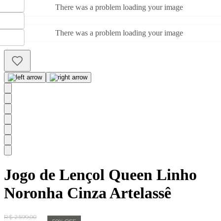
There was a problem loading your image
There was a problem loading your image
Jogo de Lençol Queen Linho
Noronha Cinza Artelassê
Original Price:
R$ 2.599,00