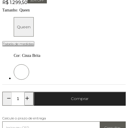
50
% OFF
Price:
R$ 1.299,50
Tamanho:
Queen
Queen
Tabela de medidas
Cor
:
Cinza Brita
Cor: Cinza Brita
Comprar
Calcule o prazo de entrega
Consultar