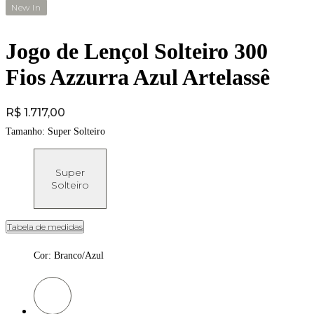
New In
Jogo de Lençol Solteiro 300
Fios Azzurra Azul Artelassê
Price:
R$ 1.717,00
Tamanho:
Super Solteiro
Super
Solteiro
Tabela de medidas
Cor
:
Branco/Azul
Cor: Branco/Azul