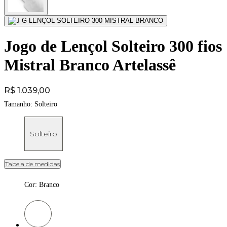
Jogo de Lençol Solteiro 300 fios
Mistral Branco Artelassê
Price:
R$ 1.039,00
Tamanho:
Solteiro
Solteiro
Tabela de medidas
Cor
:
Branco
Cor: Branco