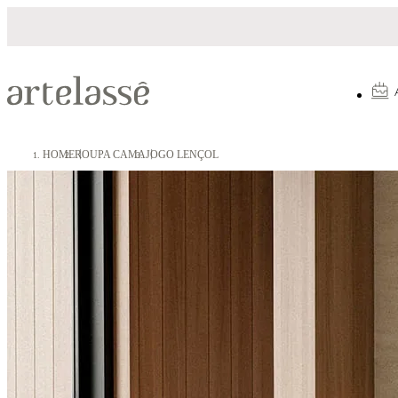
Parcelamento em até 10X sem juros
HOME
ROUPA CAMA
JOGO LENÇOL