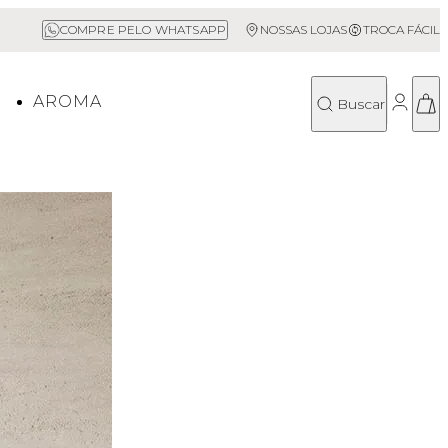
 Grátis acima de R$500*
Sale até 50% 
COMPRE PELO WHATSAPP
NOSSAS LOJAS
TROCA FÁCIL
O
AROMA
Buscar