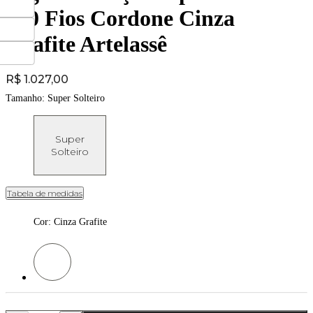
300 Fios Cordone Cinza
Grafite Artelassê
Price:
R$ 1.027,00
Tamanho:
Super Solteiro
Super
Solteiro
Tabela de medidas
Cor
:
Cinza Grafite
Cor: Cinza Grafite