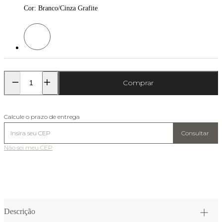
Cor
:
Branco/Cinza Grafite
Cor: Branco/Cinza Grafite
Comprar
Calcule o prazo de entrega
Consultar
Não sei meu CEP
Descrição