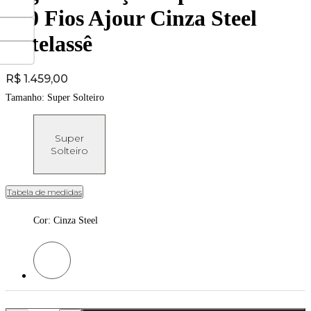
400 Fios Ajour Cinza Steel
Artelassê
Price:
R$ 1.459,00
Tamanho:
Super Solteiro
Super
Solteiro
Tabela de medidas
Cor
:
Cinza Steel
Cor: Cinza Steel