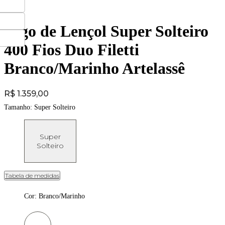
Jogo de Lençol Super Solteiro
400 Fios Duo Filetti
Branco/Marinho Artelassê
Price:
R$ 1.359,00
Tamanho:
Super Solteiro
Super
Solteiro
Tabela de medidas
Cor
:
Branco/Marinho
Cor: Branco/Marinho