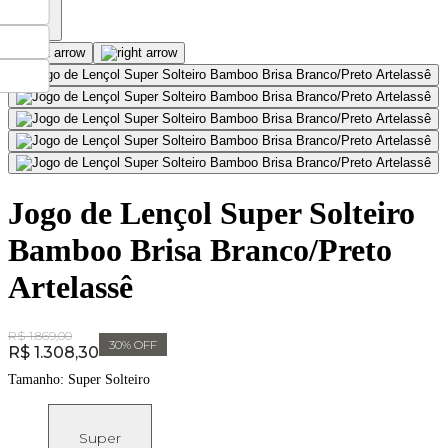
Jogo de Lençol Super Solteiro
Bamboo Brisa Branco/Preto
Artelassê
Original Price:
R$ 1.869,00
30
% OFF
Price:
R$ 1.308,30
Tamanho:
Super Solteiro
Super