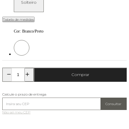
Solteiro
Tabela de medidas
Cor
:
Branco/Preto
Cor: Branco/Preto
Comprar
Calcule o prazo de entrega
Consultar
Não sei meu CEP