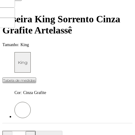
Peseira King Sorrento Cinza
Grafite Artelassê
Tamanho:
King
King
Tabela de medidas
Cor
:
Cinza Grafite
Cor: Cinza Grafite