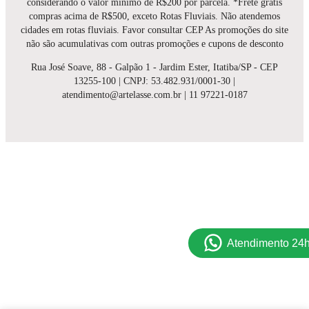
considerando o valor mínimo de R$200 por parcela. *Frete grátis
compras acima de R$500, exceto Rotas Fluviais. Não atendemos
cidades em rotas fluviais. Favor consultar CEP As promoções do site
não são acumulativas com outras promoções e cupons de desconto
Rua José Soave, 88 - Galpão 1 - Jardim Ester, Itatiba/SP - CEP
13255-100 | CNPJ: 53.482.931/0001-30 |
atendimento@artelasse.com.br | 11 97221-0187
Atendimento 24