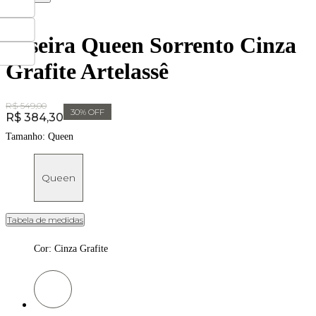
Peseira Queen Sorrento Cinza
Grafite Artelassê
Original Price:
R$ 549,00
30
% OFF
Price:
R$ 384,30
Tamanho:
Queen
Queen
Tabela de medidas
Cor
:
Cinza Grafite
Cor: Cinza Grafite