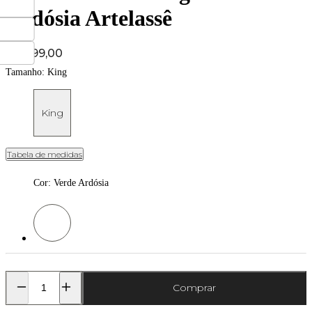
Ardósia Artelassê
Price:
R$ 899,00
Tamanho:
King
King
Tabela de medidas
Cor
:
Verde Ardósia
Cor: Verde Ardósia
Comprar