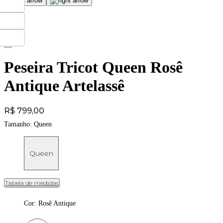
Peseira Tricot Queen Rosê
Antique Artelassê
Price:
R$ 799,00
Tamanho:
Queen
Queen
Tabela de medidas
Cor
:
Rosê Antique
Cor: Rosê Antique