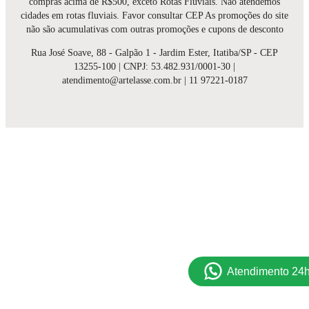
compras acima de R$500, exceto Rotas Fluviais. Não atendemos
cidades em rotas fluviais. Favor consultar CEP As promoções do site
não são acumulativas com outras promoções e cupons de desconto
Rua José Soave, 88 - Galpão 1 - Jardim Ester, Itatiba/SP - CEP
13255-100 | CNPJ: 53.482.931/0001-30 |
atendimento@artelasse.com.br | 11 97221-0187
Atendimento 24