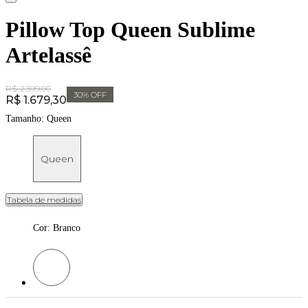
Pillow Top Queen Sublime
Artelassê
Original Price:
R$ 2.399,00
30
% OFF
Price:
R$ 1.679,30
Tamanho:
Queen
Queen
Tabela de medidas
Cor
:
Branco
Cor: Branco