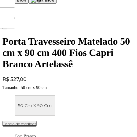
Porta Travesseiro Matelado 50
cm x 90 cm 400 Fios Capri
Branco Artelassê
Price:
R$ 527,00
Tamanho:
50 cm x 90 cm
50 Cm X 90 Cm
Tabela de medidas
Cor
:
Branco