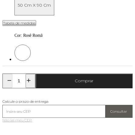
50 Cm X 90 Cm
Tabela de medidas
Cor
:
Rosê Romã
Cor: Rosê Romã
Comprar
Calcule o prazo de entrega
Consultar
Não sei meu CEP