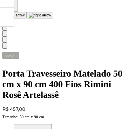
New In
Porta Travesseiro Matelado 50
cm x 90 cm 400 Fios Rimini
Rosê Artelassê
Price:
R$ 457,00
Tamanho:
50 cm x 90 cm