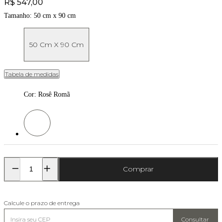
Price:
R$ 547,00
Tamanho:
50 cm x 90 cm
50 Cm X 90 Cm
Tabela de medidas
Cor
:
Rosê Romã
Cor: Rosê Romã
Comprar
Calcule o prazo de entrega
Consultar