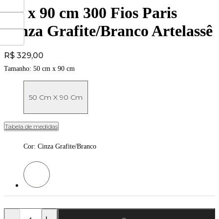
cm x 90 cm 300 Fios Paris
Cinza Grafite/Branco Artelassê
Price:
R$ 329,00
Tamanho:
50 cm x 90 cm
50 Cm X 90 Cm
Tabela de medidas
Cor
:
Cinza Grafite/Branco
Cor: Cinza Grafite/Branco