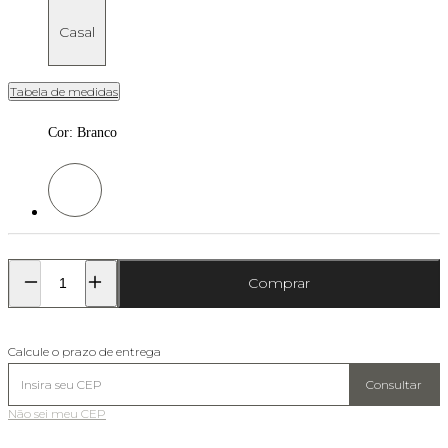
Casal
Tabela de medidas
Cor
:
Branco
Cor: Branco
Comprar
Calcule o prazo de entrega
Consultar
Não sei meu CEP