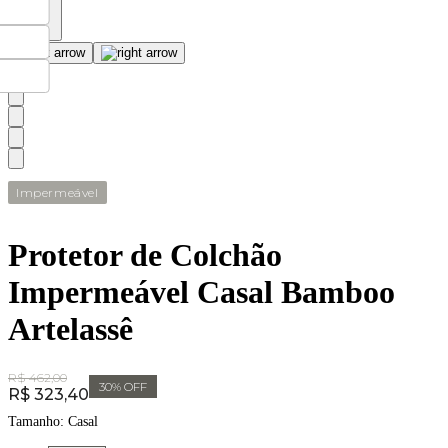
Impermeável
Protetor de Colchão
Impermeável Casal Bamboo
Artelassê
Original Price:
R$ 462,00
30
% OFF
Price:
R$ 323,40
Tamanho:
Casal