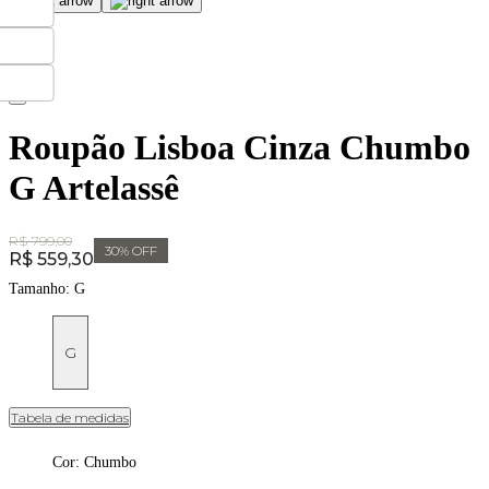
Roupão Lisboa Cinza Chumbo
G Artelassê
Original Price:
R$ 799,00
30
% OFF
Price:
R$ 559,30
Tamanho:
G
G
Tabela de medidas
Cor
:
Chumbo