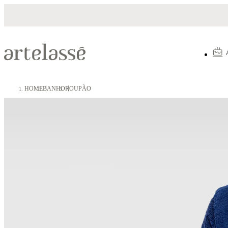
lamento em até 10X sem juros
5% OFF no
HOME
BANHO
ROUPÃO